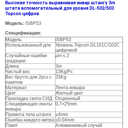
Высокая точность выравнивая инвар штангу 3m
штата вспомогательный для уровня DL-502/503
Topcon цифров
Модель:
ISBP53
Спецификация:
Модель
ISBP53
Использованный для
Уровень Topcon DL101C/102C
цифровой
Случайные ошибки
μm
≤ 2
градации:
Длина
3m
Чистый вес
13Kg/Pc
Вес брутто для 2pcs с
33Kg
пакетом
Материал
Лента инвара
Цвет
Желтый цвет
Прокладка света СИД
Опционный
Спецификация ленты
0,7
×
25mm
инвара
Прямота тела штанги
≤4mm
Ошибка каждого метра
≤0.04mm
Пакет
Алюминиевый случай