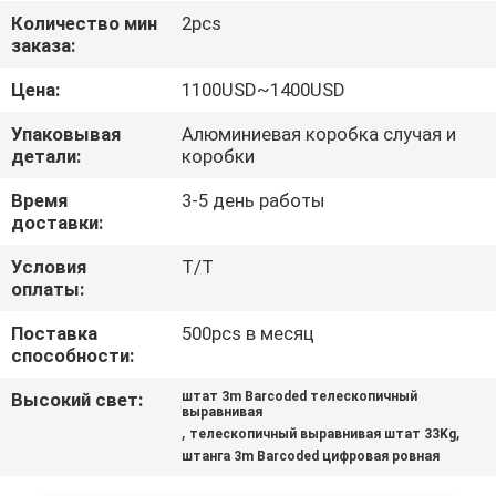
КАЧЕСТВА
Количество мин
2pcs
заказа:
СВЯЖИТЕСЬ
Цена:
1100USD~1400USD
МЫ
Упаковывая
Алюминиевая коробка случая и
детали:
коробки
СПРОСИТЕ
Время
3-5 день работы
доставки:
ЦИТАТУ
Условия
T/T
оплаты:
КАРТА
Поставка
500pcs в месяц
САЙТА
способности:
Высокий свет:
штат 3m Barcoded телескопичный
PRIVACY
выравнивая
,
,
телескопичный выравнивая штат 33Kg
POLICY
штанга 3m Barcoded цифровая ровная