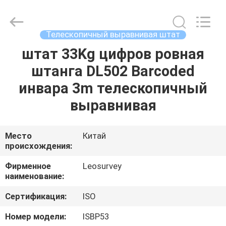
Leo
Survey
Instrument
Co.,Ltd.
All
Телескопичный выравнивая штат
Rights
Reserved.
штат 33Kg цифров ровная
ДОМ
штанга DL502 Barcoded
ПРОДУКТЫ
инвара 3m телескопичный
выравнивая
О
НАС
Место
Китай
происхождения:
ПУТЕШЕСТВИЕ
Фирменное
Leosurvey
наименование:
ФАБРИКИ
Сертификация:
ISO
ПРОВЕРКА
Номер модели:
ISBP53