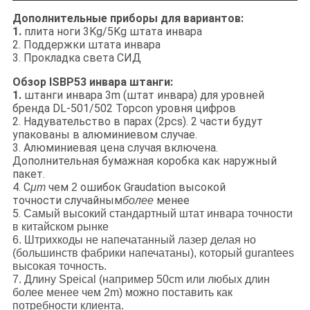
Дополнительные приборы для вариантов:
1.
плита ноги 3Kg/5Kg штата инвара
2. Поддержки штата инвара
3. Прокладка света СИД
Обзор ISBP53 инвара штанги:
1.
штанги инвара 3m (штат инвара) для уровней
бренда DL-501/502 Topcon уровня цифров
2. Надувательство в парах (2pcs). 2 части будут
упакованы в алюминиевом случае.
3. Алюминиевая цена случая включена.
Дополнительная бумажная коробка как наружный
пакет.
4. С
чем
ошибок Graudation высокой
μm
2
точности случайным
менее
более
5.
Самый высокий стандартный штат инвара точности
в китайском рынке
6. Штрихкоды не напечатанный лазер делая но
(большинств фабрики напечатаны), который gurantees
высокая точность.
7. Длину Speical (например 50cm или любых длин
более менее чем 2m) можно поставить как
потребности клиента.