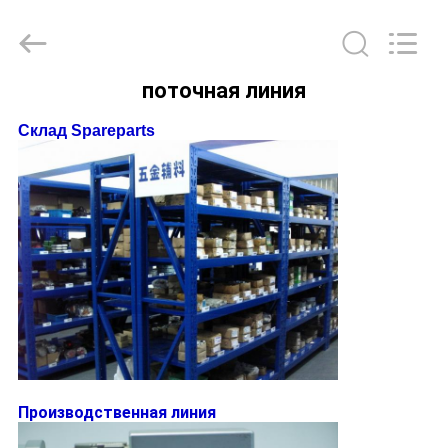
Leo
Survey
Instrument
Co.,Ltd.
All
Rights
поточная линия
Reserved.
ДОМ
Склад Spareparts
ПРОДУКТЫ
О
НАС
ПУТЕШЕСТВИЕ
ФАБРИКИ
Производственная линия
ПРОВЕРКА