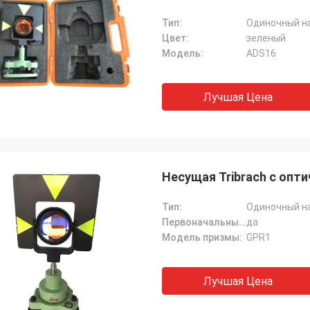
Тип:
Одиночный н
Цвет:
зеленый
Модель:
ADS16
Лучшая Цена
Несущая Tribrach с опти
Тип:
Одиночный н
Первоначальный бренд Leica:
да
Модель призмы:
GPR1
Лучшая Цена