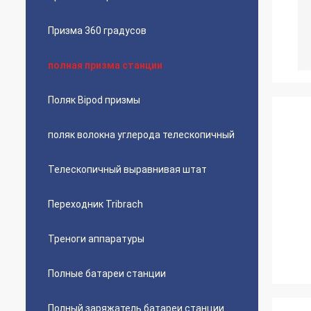
Призма 360 градусов
полная призма станции
Поляк Bipod призмы
поляк волокна углерода телескопичный
Телескопичный выравнивая штат
Переходник Tribrach
Треноги аппаратуры
Полные батареи станции
Полный заряжатель батареи станции