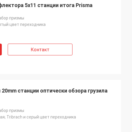
флектора 5x11 станции итога Prisma
абор призмы
елтый цвет переходника
Контакт
 20mm станции оптически обзора грузила
абор призмы
ая; Tribrach и серый цвет переходника