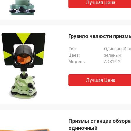
Лучшая Цена
Грузило челюсти призмы
Тип:
Одиночный н
Цвет:
зеленый
Модель:
ADS16-2
Лучшая Цена
Призмы станции обзора
одиночный