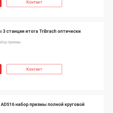
Контакт
 3 станции итога Tribrach оптически
абор призмы
Контакт
 ADS16 набор призмы полной круговой