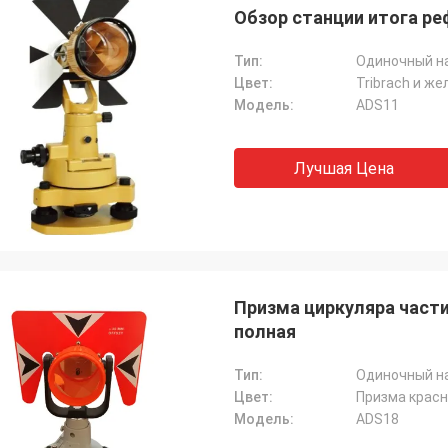
Обзор станции итога ре
Тип:
Одиночный н
Цвет:
Tribrach и ж
Модель:
ADS11
Лучшая Цена
Призма циркуляра части
полная
Тип:
Одиночный н
Цвет:
Призма красн
Модель:
ADS18