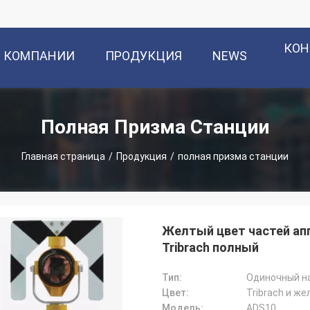
КОН
О КОМПАНИИ
ПРОДУКЦИЯ
NEWS
Полная Призма Станции
Главная страница
/
Продукция
/
полная призма станции
Желтый цвет частей ап
Tribrach полный
Тип:
Одиночный н
Цвет:
Tribrach и ж
Модель:
ADS10