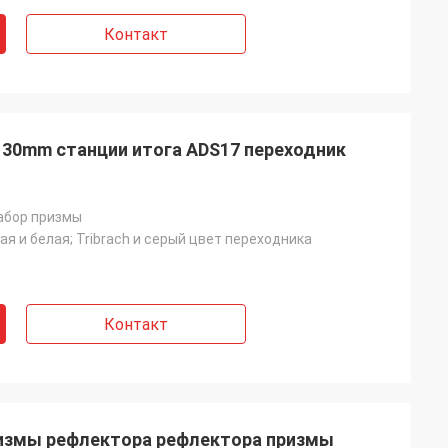
Контакт
 30mm станции итога ADS17 переходник
абор призмы
ая и белая; Tribrach и серый цвет переходника
Контакт
измы рефлектора рефлектора призмы