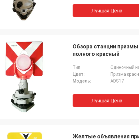
Лучшая Цена
Обзора станции призмы
полного красный
Тип:
Одиночный н
Цвет:
Призма красн
Модель:
ADS17
Лучшая Цена
Желтые объявления пр