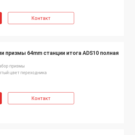
Контакт
ии призмы 64mm станции итога ADS10 полная
абор призмы
елтый цвет переходника
Контакт