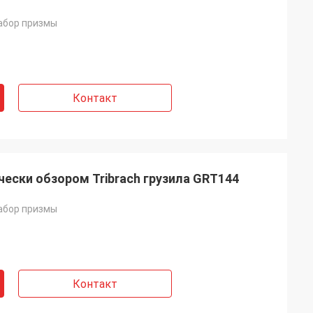
абор призмы
Контакт
чески обзором Tribrach грузила GRT144
абор призмы
Контакт