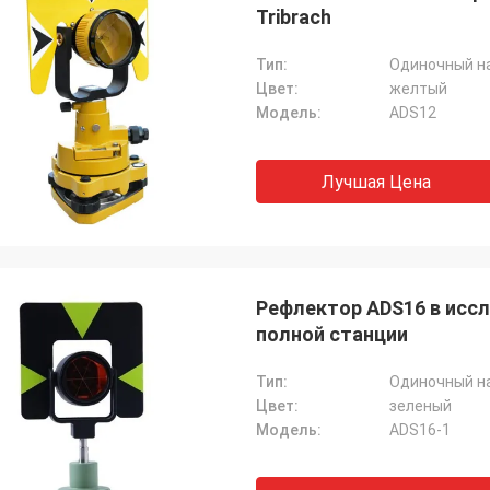
Tribrach
Тип:
Одиночный н
Цвет:
желтый
Модель:
ADS12
Лучшая Цена
Рефлектор ADS16 в исс
полной станции
Тип:
Одиночный н
Цвет:
зеленый
Модель:
ADS16-1