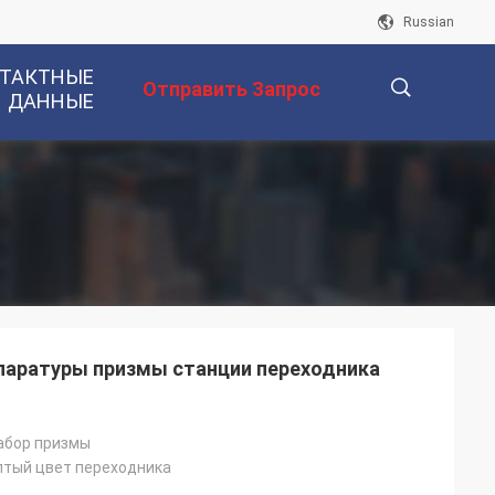
Russian
ТАКТНЫЕ
Отправить Запрос
ДАННЫЕ
描
述
паратуры призмы станции переходника
абор призмы
елтый цвет переходника