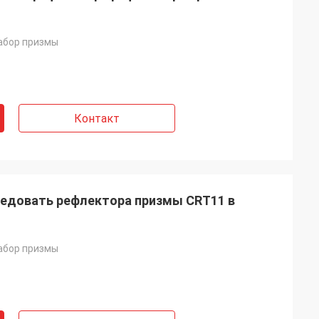
абор призмы
Контакт
ледовать рефлектора призмы CRT11 в
абор призмы