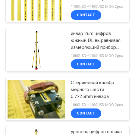
телескопичный
1100USD~1400USD MOQ:2pcs
выравнивая
CONTACT
инвар 2um цифров
южный DL выравнивая
измеряющий прибор
поляка высоты штата
1000USD~1100USD MOQ:2pcs
CONTACT
Стержневой калибр
мерного шеста
0.7×25mm инвара
телескопичный
1000USD~1100USD MOQ:2pcs
телескопичный
CONTACT
уровень цифров поляка