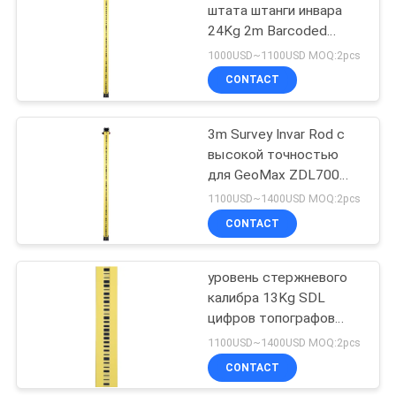
штата штанги инвара
24Kg 2m Barcoded
выравнивая Extendable
1000USD~1100USD MOQ:2pcs
измеряя
CONTACT
3m Survey Invar Rod с
высокой точностью
для GeoMax ZDL700
цифрового уровня
1100USD~1400USD MOQ:2pcs
CONTACT
уровень стержневого
калибра 13Kg SDL
цифров топографов
штрихкода 3m 2 части
1100USD~1400USD MOQ:2pcs
алюминиевого случая
CONTACT