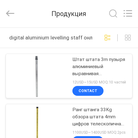
Leo
Survey
Instrument
Продукция
Co.,Ltd.
All
Rights
Reserved.
ДОМ
digital aluminium levelling staff онлайн производство
ПРОДУКТЫ
Штат штата 3m пузыря
алюминиевый
О
выравнивая
НАС
телескопичный
12USD~15USD MOQ:10 частей
измеряя
CONTACT
ПУТЕШЕСТВИЕ
Ранг штанга 33Kg
ФАБРИКИ
обзора штата 4mm
цифров телескопичная
ПРОВЕРКА
выравнивая желтая
1100USD~1400USD MOQ:2pcs