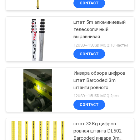
КАЧЕСТВА
CONTACT
штат 5m алюминиевый
СВЯЖИТЕСЬ
телескопичный
МЫ
выравнивая
12USD~15USD MOQ:10 частей
СПРОСИТЕ
CONTACT
ЦИТАТУ
Инвара обзора цифров
штат Barcoded 3m
КАРТА
штанги ровного
САЙТА
телескопичный
12USD~15USD MOQ:2pcs
выравнивая
CONTACT
PRIVACY
штат 33Kg цифров
POLICY
ровная штанга DL502
Barcoded инвара 3m