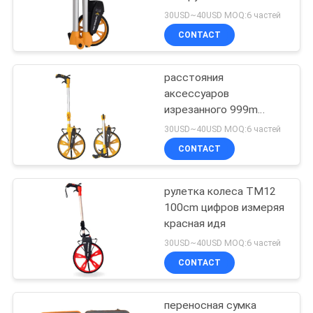
колеса 160mm
30USD~40USD MOQ:6 частей
складывая измеряя
CONTACT
11
Поляк Bipod
расстояния
аксессуаров
призмы
изрезанного 999m
станции 32cm ABS
30USD~40USD MOQ:6 частей
колеса полного
CONTACT
измеряя
рулетка колеса TM12
11
100cm цифров измеряя
поляк волокна
красная идя
30USD~40USD MOQ:6 частей
углерода
CONTACT
телескопичный
переносная сумка