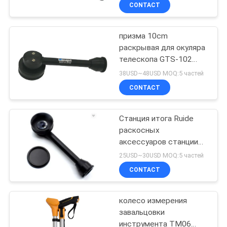
КАЧЕСТВА
CONTACT
призма 10cm
СВЯЖИТЕСЬ
13
раскрывая для окуляра
МЫ
телескопа GTS-102
Призма 360
рефлектора
38USD~48USD MOQ:5 частей
градусов
раскосного
СПРОСИТЕ
CONTACT
ЦИТАТУ
Станция итога Ruide
раскосных
КАРТА
аксессуаров станции
11
САЙТА
окуляра полных южная
25USD~30USD MOQ:5 частей
полная призма
CONTACT
PRIVACY
станции
колесо измерения
POLICY
завальцовки
инструмента TM06