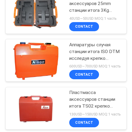
аксессуаров 25mm
станции итога 3Kg
53
всеобщая трудная
40USD~50USD MOQ:1 часть
Телескопичный
CONTACT
выравнивая штат
Аппаратуры случая
станции итога ISO DTM
исследуя крепко
пластиковые носят
600USD~700USD MOQ:1 часть
случай
CONTACT
46
Переходник
Пластмасса
аксессуаров станции
Tribrach
итога TS02 крепко
носит случай
130USD~150USD MOQ:1 часть
CONTACT