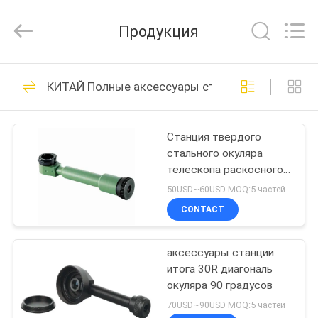
Leo
Survey
Instrument
Продукция
Co.,Ltd.
All
Rights
Reserved.
ДОМ
23
КИТАЙ Полные аксессуары станции
Исследуя призма
ПРОДУКТЫ
рефлектора
Станция твердого
стального окуляра
О
телескопа раскосного
НАС
полная окуляр 90
50USD~60USD MOQ:5 частей
градусов
CONTACT
33
ПУТЕШЕСТВИЕ
Призма обзора
аксессуары станции
ФАБРИКИ
итога 30R диагональ
мини
окуляра 90 градусов
ПРОВЕРКА
70USD~90USD MOQ:5 частей