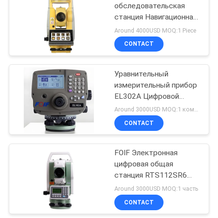
обследовательская
станция Навигационная
53
станция с
Around 4000USD MOQ:1 Piece
интегрированным GNSS
Телескопичный
CONTACT
2000 м
выравнивая штат
Безотражательная
ЭДМ Точность 2 ′′ 5,0
Уравнительный
дюйма сенсорный
измерительный прибор
экран
EL302A Цифровой
уровень 0,7 мм
Around 3000USD MOQ:1 комплект
точность
CONTACT
46
Автоматический
вычисление высоты и
Переходник
дельта высоты
FOIF Электронная
цифровая общая
Tribrach
станция RTS112SR6
Безотражательная
Around 3000USD MOQ:1 часть
дистанция 600 м
CONTACT