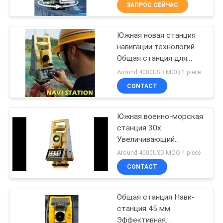
КАЧЕСТВА
ЗАПРОС СЕЙЧАС
Южная новая станция
СВЯЖИТЕСЬ
13
навигации технологий
МЫ
Общая станция для
Призма 360
строительства и
Around 4000USD MOQ:1 piece
градусов
картографирования
СПРОСИТЕ
CONTACT
ЦИТАТУ
Южная военно-морская
станция 30x
КАРТА
Увеличивающий
11
САЙТА
измерительный прибор
Around 4000USD MOQ:1 piece
Общая станция с 574
полная призма
CONTACT
каналами Спутниковое
PRIVACY
отслеживание и
станции
процессор MT6753
Общая станция Нави-
POLICY
станция 45 мм
Эффективная