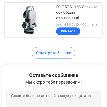
FOIF RTS112S Двойные
10
оси Общий
Треноги
станционный
измерительный прибор
Around 3000USD MOQ:1 часть
аппаратуры
5000 м Однопризма
CONTACT
Осмотрите больше
59
Полные батареи
Оставьте сообщение
станции
Мы скоро тебе перезвоним!