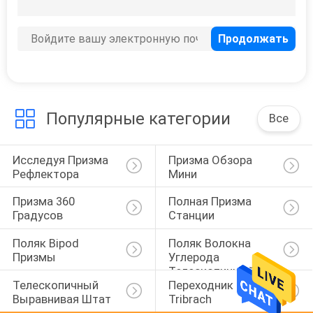
31
Полный
заряжатель
батареи станции
Популярные категории
Все
Исследуя Призма 
Призма Обзора 
10
Рефлектора
Мини
Полный кабель
Призма 360 
Полная Призма 
станции
Градусов
Станции
Поляк Bipod 
Поляк Волокна 
Призмы
Углерода 
Телескопичный
Телескопичный 
Переходник 
Выравнивая Штат
Tribrach
10