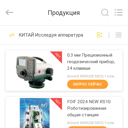
Leo
Survey
Instrument
Продукция
Co.,Ltd.
All
Rights
Reserved.
ДОМ
23
КИТАЙ Исследуя аппаратура
Исследуя призма
ПРОДУКТЫ
рефлектора
HOT
0.3 мм Прецизионный
геодезический прибор,
О
24 клавиши
НАС
Around 4000USD MOQ:1 комплект
ЗАПРОС СЕЙЧАС
33
ПУТЕШЕСТВИЕ
Призма обзора
HOT
FOIF 2024 NEW RS10
ФАБРИКИ
Роботизированная
мини
общая станция
ПРОВЕРКА
Around 4000USD MOQ:1 комплект