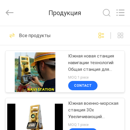
Leo
Survey
Instrument
Продукция
Co.,Ltd.
All
Rights
Reserved.
ДОМ
23
Все продукты
Исследуя призма
ПРОДУКТЫ
рефлектора
Южная новая станция
навигации технологий
О
Общая станция для
НАС
строительства и
MOQ:1 piece
картографирования
CONTACT
33
ПУТЕШЕСТВИЕ
Призма обзора
Южная военно-морская
ФАБРИКИ
станция 30x
мини
Увеличивающий
ПРОВЕРКА
измерительный прибор
MOQ:1 piece