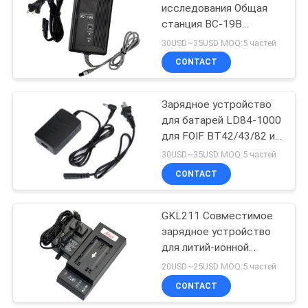
исследования Общая
станция BC-19B
53
Зарядка батареи для
30USD~35USD MOQ:5 частей
батареи Topcon
Телескопичный
CONTACT
выравнивая штат
Зарядное устройство
для батарей LD84-1000
для FOIF BT42/43/82 и
South LI-30
30USD~35USD MOQ:5 частей
CONTACT
46
Переходник
GKL211 Совместимое
зарядное устройство
Tribrach
для литий-ионной
батареи Leica Total
20USD~25USD MOQ:5 частей
Station GEB90 GEB211
CONTACT
GEB212 GEB221