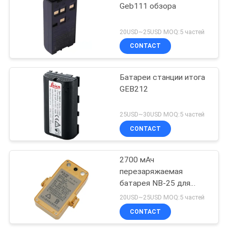
Geb111 обзора
53
20USD~25USD MOQ:5 частей
Телескопичный
CONTACT
выравнивая штат
Батареи станции итога
GEB212
25USD~30USD MOQ:5 частей
CONTACT
46
Переходник
2700 мАч
перезаряжаемая
Tribrach
батарея NB-25 для
южного
20USD~25USD MOQ:5 частей
измерительного
CONTACT
оборудования Общая