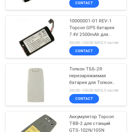
КАЧЕСТВА
CONTACT
10000001-01 REV-1
СВЯЖИТЕСЬ
13
Topcon GPS батарея
МЫ
7.4V 2500mAh для
Призма 360
Topcon SR GPS GNSS
30USD~35USD MOQ:5 частей
градусов
СПРОСИТЕ
CONTACT
ЦИТАТУ
Топкон ТББ-2R
перезаряжаемая
КАРТА
батарея для Топкон
11
САЙТА
Тотальной станции
20USD~25USD MOQ:5 частей
GTS-102N GTS-102R
полная призма
CONTACT
PRIVACY
станции
Аккумулятор Topcon
POLICY
TBB-2 для станций
GTS-102N/105N