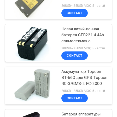
20USD~25USD MOQ:5 частей
CONTACT
11
Поляк Bipod
Новая литий-ионная
батарея GEB221 4.4Ah
призмы
совместимая с
приемником Leica GNSS
20USD~25USD MOQ:5 частей
CONTACT
Аккумулятор Topcon
11
BT-66Q для GPS Topcon
поляк волокна
RC-3/GMS-2 FC-2000
20USD~25USD MOQ:5 частей
углерода
CONTACT
телескопичный
Батарея аппаратуры