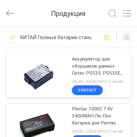
Leo
Survey
Instrument
Продукция
Co.,Ltd.
All
Rights
Reserved.
ДОМ
23
КИТАЙ Полные батареи станции
Исследуя призма
ПРОДУКТЫ
рефлектора
Аккумулятор для
сборщиков данных
О
Getac PS535, PS535E,
НАС
PS535F и Sokkia Topcon
20USD~25USD MOQ:5 частей
FC-25A, SHC-25
CONTACT
33
ПУТЕШЕСТВИЕ
Призма обзора
Pentax 10002 7.4V
ФАБРИКИ
3400MAH Ли-Лон
мини
батарея для Pentax
ПРОВЕРКА
RTK GNSS G3100
20USD~25USD MOQ:5 частей