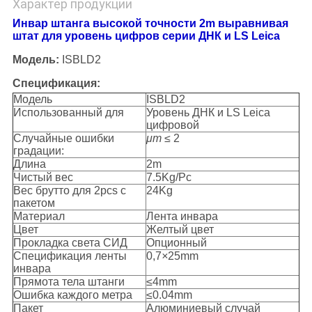
Характер продукции
Инвар штанга высокой точности 2m выравнивая
штат для уровень цифров серии ДНК и LS Leica
Модель:
ISBLD2
Спецификация:
Модель
ISBLD2
Использованный для
Уровень ДНК и LS Leica
цифровой
Случайные ошибки
μm
≤ 2
градации:
Длина
2m
Чистый вес
7.5Kg/Pc
Вес брутто для 2pcs с
24Kg
пакетом
Материал
Лента инвара
Цвет
Желтый цвет
Прокладка света СИД
Опционный
Спецификация ленты
0,7
×
25mm
инвара
Прямота тела штанги
≤4mm
Ошибка каждого метра
≤0.04mm
Пакет
Алюминиевый случай