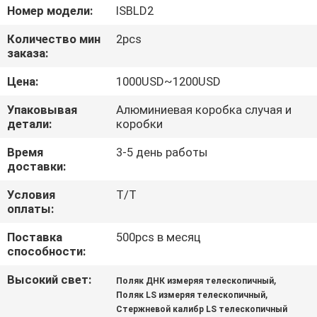
КАЧЕСТВА
Номер модели:
ISBLD2
Количество мин
2pcs
СВЯЖИТЕСЬ
заказа:
МЫ
Цена:
1000USD~1200USD
Упаковывая
Алюминиевая коробка случая и
СПРОСИТЕ
детали:
коробки
ЦИТАТУ
Время
3-5 день работы
доставки:
КАРТА
Условия
T/T
оплаты:
САЙТА
Поставка
500pcs в месяц
способности:
PRIVACY
Высокий свет:
,
Поляк ДНК измеряя телескопичный
POLICY
,
Поляк LS измеряя телескопичный
Стержневой калибр LS телескопичный