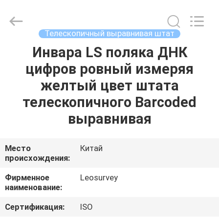
Leo
Survey
Instrument
Co.,Ltd.
All
Телескопичный выравнивая штат
Rights
Reserved.
Инвара LS поляка ДНК
ДОМ
цифров ровный измеряя
ПРОДУКТЫ
желтый цвет штата
телескопичного Barcoded
О
выравнивая
НАС
Место
Китай
происхождения:
ПУТЕШЕСТВИЕ
ФАБРИКИ
Фирменное
Leosurvey
наименование:
ПРОВЕРКА
Сертификация:
ISO