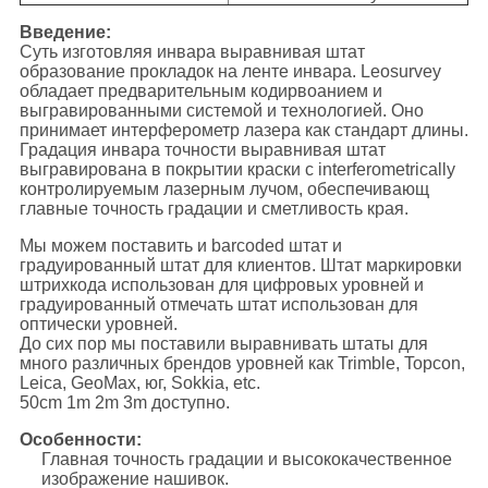
Введение:
Суть изготовляя инвара выравнивая штат
образование прокладок на ленте инвара. Leosurvey
обладает предварительным кодирвоанием и
выгравированными системой и технологией. Оно
принимает интерферометр лазера как стандарт длины.
Градация инвара точности выравнивая штат
выгравирована в покрытии краски с interferometrically
контролируемым лазерным лучом, обеспечивающ
главные точность градации и сметливость края.
Мы можем поставить и barcoded штат и
градуированный штат для клиентов. Штат маркировки
штрихкода использован для цифровых уровней и
градуированный отмечать штат использован для
оптически уровней.
До сих пор мы поставили выравнивать штаты для
много различных брендов уровней как Trimble, Topcon,
Leica, GeoMax, юг, Sokkia, etc.
50cm 1m 2m 3m доступно.
Особенности:
Главная точность градации и высококачественное
изображение нашивок.