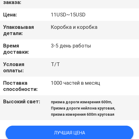
заказа:
КАЧЕСТВА
Цена:
11USD~15USD
СВЯЖИТЕСЬ
Упаковывая
Коробка и коробка
МЫ
детали:
Время
3-5 день работы
доставки:
СПРОСИТЕ
ЦИТАТУ
Условия
T/T
оплаты:
Поставка
1000 частей в месяц
КАРТА
способности:
САЙТА
Высокий свет:
,
призма дороги измерения 600m
,
Призма дороги нейлона круговая
PRIVACY
призма измерения 600m круговая
POLICY
ЛУЧШАЯ ЦЕНА