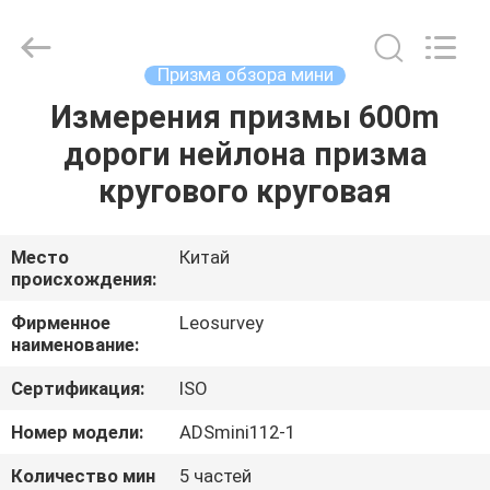
Leo
Survey
Instrument
Co.,Ltd.
All
Призма обзора мини
Rights
Reserved.
Измерения призмы 600m
ДОМ
дороги нейлона призма
ПРОДУКТЫ
кругового круговая
О
Место
Китай
происхождения:
НАС
Фирменное
Leosurvey
наименование:
ПУТЕШЕСТВИЕ
Сертификация:
ISO
ФАБРИКИ
Номер модели:
ADSmini112-1
ПРОВЕРКА
Количество мин
5 частей