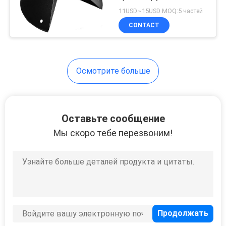
круговая
11USD~15USD MOQ:5 частей
CONTACT
Осмотрите больше
Оставьте сообщение
Мы скоро тебе перезвоним!