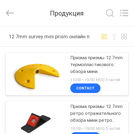
Leo
Survey
Instrument
Продукция
Co.,Ltd.
All
Rights
Reserved.
ДОМ
12 7mm survey mini prism онлайн производство
ПРОДУКТЫ
Призма призмы 12.7mm
термопластикового
О
обзора мини
НАС
контролируя мини
11USD~15USD MOQ:5 частей
CONTACT
ПУТЕШЕСТВИЕ
Призма призмы 12.7mm
ФАБРИКИ
ретро отражательного
обзора мини ретро
ПРОВЕРКА
отражательная
10USD~15USD MOQ:5 частей