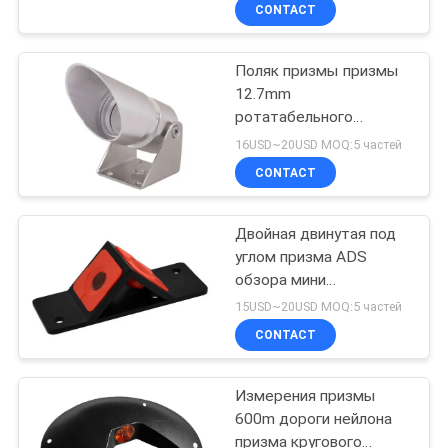
КАЧЕСТВА
CONTACT
Поляк призмы призмы
СВЯЖИТЕСЬ
12.7mm
МЫ
ротатабельного
земного обзора ADS
16USD~20USD MOQ:5 частей
102E мини мини
СПРОСИТЕ
CONTACT
ЦИТАТУ
Двойная двинутая под
углом призма ADS
КАРТА
обзора мини
САЙТА
конструкции мостов
15USD~20USD MOQ:5 частей
призмы 45 градусов
CONTACT
PRIVACY
Измерения призмы
POLICY
600m дороги нейлона
призма кругового