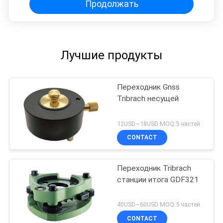
Продолжать
Лучшие продукты
Переходник Gnss
Tribrach несущей
12USD~18USD MOQ:5 частей
CONTACT
Переходник Tribrach
станции итога GDF321
40USD~60USD MOQ:5 частей
CONTACT