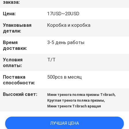
заказа:
КАЧЕСТВА
Цена:
17USD~20USD
СВЯЖИТЕСЬ
Упаковывая
Коробка и коробка
МЫ
детали:
Время
3-5 день работы
доставки:
СПРОСИТЕ
ЦИТАТУ
Условия
T/T
оплаты:
Поставка
500pcs в месяц
КАРТА
способности:
САЙТА
Высокий свет:
,
Мини тренога поляка призмы Tribrach
,
Круглая тренога поляка призмы
PRIVACY
Мини треноги Tribrach вращая
POLICY
ЛУЧШАЯ ЦЕНА