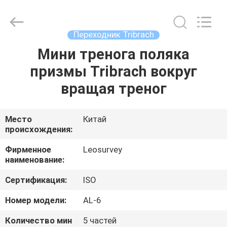
Leo
Survey
Instrument
Co.,Ltd.
All
Переходник Tribrach
Rights
Reserved.
Мини тренога поляка
ДОМ
призмы Tribrach вокруг
ПРОДУКТЫ
вращая треног
О
Место
Китай
происхождения:
НАС
Фирменное
Leosurvey
наименование:
ПУТЕШЕСТВИЕ
Сертификация:
ISO
ФАБРИКИ
Номер модели:
AL-6
ПРОВЕРКА
Количество мин
5 частей