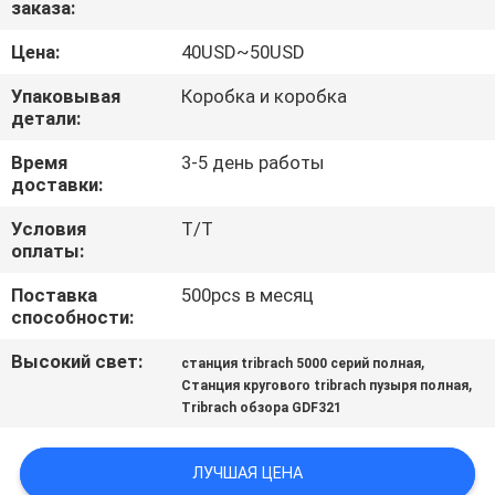
заказа:
КАЧЕСТВА
Цена:
40USD~50USD
СВЯЖИТЕСЬ
Упаковывая
Коробка и коробка
МЫ
детали:
Время
3-5 день работы
доставки:
СПРОСИТЕ
ЦИТАТУ
Условия
T/T
оплаты:
Поставка
500pcs в месяц
КАРТА
способности:
САЙТА
Высокий свет:
,
станция tribrach 5000 серий полная
,
Станция кругового tribrach пузыря полная
PRIVACY
Tribrach обзора GDF321
POLICY
ЛУЧШАЯ ЦЕНА