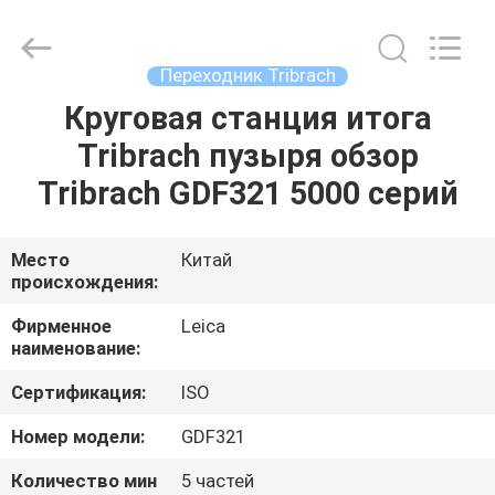
Leo
Survey
Instrument
Co.,Ltd.
All
Переходник Tribrach
Rights
Reserved.
Круговая станция итога
ДОМ
Tribrach пузыря обзор
ПРОДУКТЫ
Tribrach GDF321 5000 серий
О
Место
Китай
происхождения:
НАС
Фирменное
Leica
наименование:
ПУТЕШЕСТВИЕ
Сертификация:
ISO
ФАБРИКИ
Номер модели:
GDF321
ПРОВЕРКА
Количество мин
5 частей