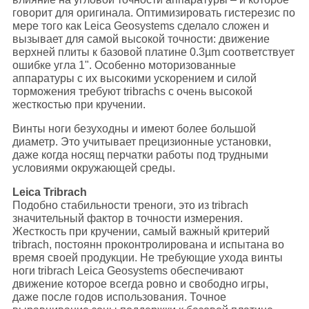
говорит для оригинала. Оптимизировать гистерезис по
мере того как Leica Geosystems сделало сложен и
вызывает для самой высокой точности: движение
верхней плиты к базовой платине 0.3µm соответствует
ошибке угла 1". Особенно моторизованные
аппаратуры с их высокими ускорением и силой
торможения требуют tribrachs с очень высокой
жесткостью при кручении.
Винты ноги безуходны и имеют более большой
диаметр. Это учитывает прецизионные установки,
даже когда носящ перчатки работы под трудными
условиями окружающей среды.
Leica Tribrach
Подобно стабильности треноги, это из tribrach
значительный фактор в точности измерения.
Жесткость при кручении, самый важный критерий
tribrach, постоянн проконтролирована и испытана во
время своей продукции. Не требующие ухода винты
ноги tribrach Leica Geosystems обеспечивают
движение которое всегда ровно и свободно игры,
даже после годов использования. Точное