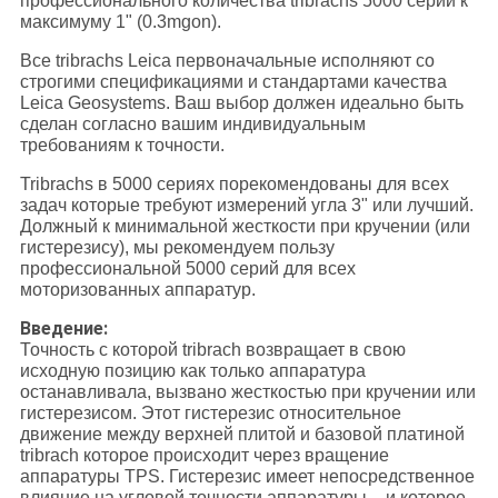
профессионального количества tribrachs 5000 серий к
максимуму 1" (0.3mgon).
Все tribrachs Leica первоначальные исполняют со
строгими спецификациями и стандартами качества
Leica Geosystems. Ваш выбор должен идеально быть
сделан согласно вашим индивидуальным
требованиям к точности.
Tribrachs в 5000 сериях порекомендованы для всех
задач которые требуют измерений угла 3" или лучший.
Должный к минимальной жесткости при кручении (или
гистерезису), мы рекомендуем пользу
профессиональной 5000 серий для всех
моторизованных аппаратур.
Введение:
Точность с которой tribrach возвращает в свою
исходную позицию как только аппаратура
останавливала, вызвано жесткостью при кручении или
гистерезисом. Этот гистерезис относительное
движение между верхней плитой и базовой платиной
tribrach которое происходит через вращение
аппаратуры TPS. Гистерезис имеет непосредственное
влияние на угловой точности аппаратуры – и которое