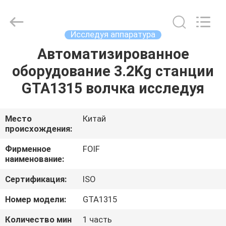
Leo
Survey
Instrument
Co.,Ltd.
All
Исследуя аппаратура
Rights
Reserved.
Автоматизированное
ДОМ
оборудование 3.2Kg станции
ПРОДУКТЫ
GTA1315 волчка исследуя
О
Место
Китай
происхождения:
НАС
Фирменное
FOIF
наименование:
ПУТЕШЕСТВИЕ
Сертификация:
ISO
ФАБРИКИ
Номер модели:
GTA1315
ПРОВЕРКА
Количество мин
1 часть