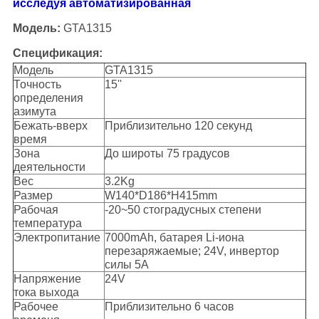
исследуя автоматизированная
Модель:
GTA1315
Спецификация:
Модель
GTA1315
Точность
15''
определения
азимута
Бежать-вверх
Приблизительно 120 секунд
время
Зона
До широты 75 градусов
деятельности
Вес
3.2Kg
Размер
W140*D186*H415mm
Рабочая
-20~50 стоградусных степени
температура
Электропитание
7000mAh, батарея Li-иона
перезаряжаемые; 24V, инвертор
силы 5A
Напряжение
24V
тока выхода
Рабочее
Приблизительно 6 часов