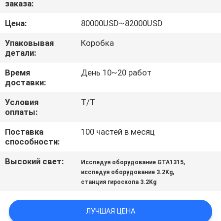
заказа:
КАЧЕСТВА
Цена:
80000USD~82000USD
СВЯЖИТЕСЬ
Упаковывая
Коробка
МЫ
детали:
Время
День 10~20 работ
доставки:
СПРОСИТЕ
ЦИТАТУ
Условия
T/T
оплаты:
Поставка
100 частей в месяц
КАРТА
способности:
САЙТА
Высокий свет:
,
Исследуя оборудование GTA1315
,
исследуя оборудование 3.2Kg
PRIVACY
станция гироскопа 3.2Kg
POLICY
ЛУЧШАЯ ЦЕНА