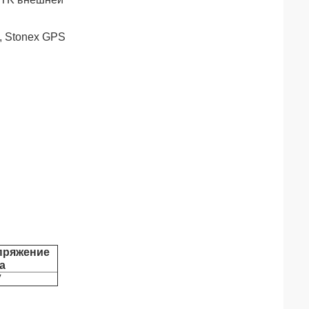
x, Stonex GPS
пряжение
а
V