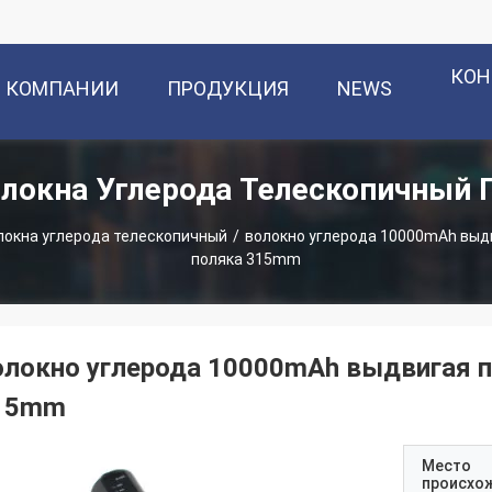
КОН
О КОМПАНИИ
ПРОДУКЦИЯ
NEWS
локна Углерода Телескопичный
локна углерода телескопичный
/
волокно углерода 10000mAh выд
поляка 315mm
олокно углерода 10000mAh выдвигая п
15mm
Место
происхо