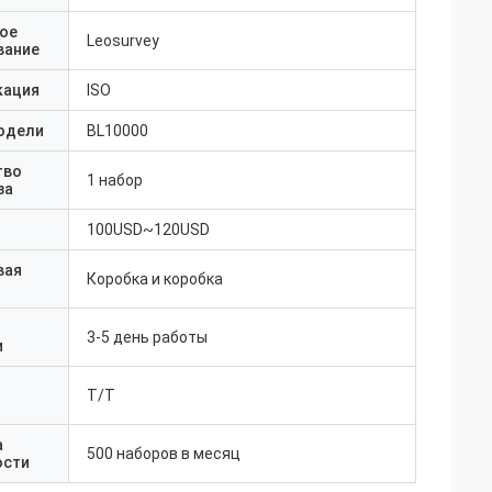
ое
Leosurvey
вание
кация
ISO
одели
BL10000
тво
1 набор
за
100USD~120USD
вая
Коробка и коробка
3-5 день работы
и
T/T
а
500 наборов в месяц
ости