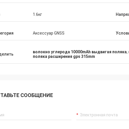
с
1.6кг
Напря
егория
Аксессуар GNSS
Услов
волокно углерода 10000mAh выдвигая поляка
,
делить
поляка расширения gps 315mm
ТАВЬТЕ СООБЩЕНИЕ