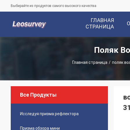
Выбирайте из продуктов самого высокого качества
ГЛАВНАЯ
СТРАНИЦА
Поляк Во
Главная страница
/
поляк во
Все Продукты
в
3
Исследуя призма рефлектора
Призма обзора мини