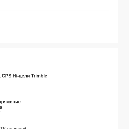
GPS Hi-цели Trimble
пряжение
а
V
RTK внешней