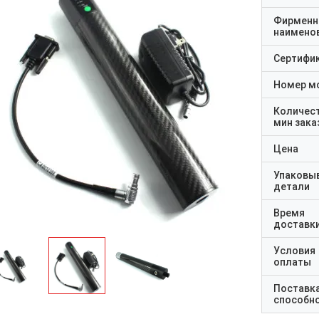
Фирменн
наимено
Сертифи
Номер м
Количес
мин зака
Цена
Упаковы
детали
Время
доставк
Условия
оплаты
Поставк
способн