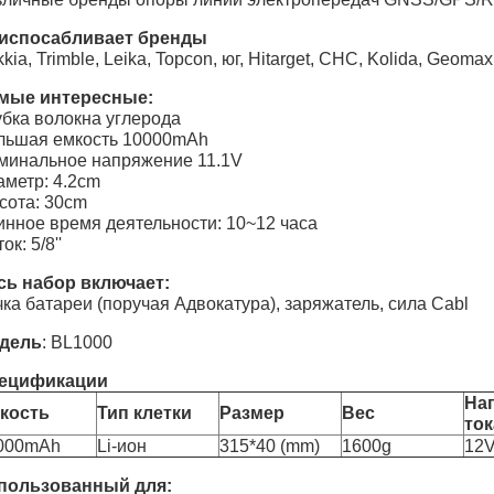
испосабливает бренды
kia, Trimble, Leika, Topcon, юг, Hitarget, CHC, Kolida, Geoma
мые интересные:
убка волокна углерода
льшая емкость 10000mAh
минальное напряжение 11.1V
аметр: 4.2cm
сота: 30cm
инное время деятельности: 10~12 часа
ок: 5/8''
сь набор включает:
ка батареи (поручая Адвокатура), заряжатель, сила Cabl
дель
: BL1000
ецификации
На
кость
Тип клетки
Размер
Вес
ток
000mAh
Li-ион
315*40 (mm)
1600g
12
пользованный для: