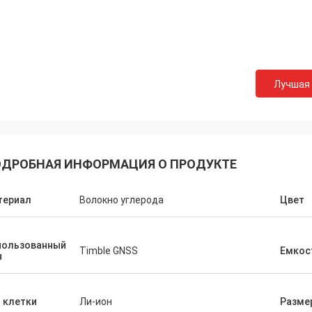
Лучшая
ДРОБНАЯ ИНФОРМАЦИЯ О ПРОДУКТЕ
териал
Волокно углерода
Цвет
пользованный
Timble GNSS
Емкос
я
 клетки
Ли-ион
Разме