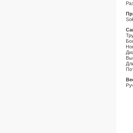
Ра
Пр
Sok
Са
Тр
Бо
Но
Ди
Вы
Дл
Пот
Ве
Руч