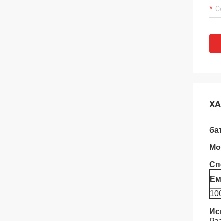
ХА
ба
Мо
Сп
Ем
10
Ис
Ра