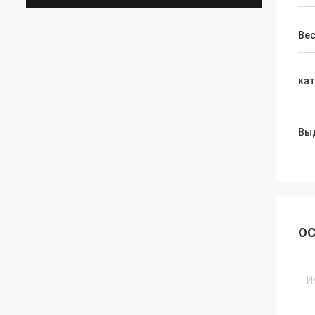
Ве
кат
Вы
ОС