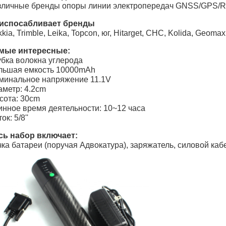
зличные бренды опоры линии электропередач GNSS/GPS/
испосабливает бренды
kia, Trimble, Leika, Topcon, юг, Hitarget, CHC, Kolida, Geoma
мые интересные:
убка волокна углерода
льшая емкость 10000mAh
минальное напряжение 11.1V
аметр: 4.2cm
сота: 30cm
инное время деятельности: 10~12 часа
ок: 5/8''
сь набор включает:
ка батареи (поручая Адвокатура), заряжатель, силовой каб