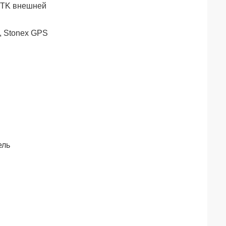
RTK внешней
x, Stonex GPS
ель