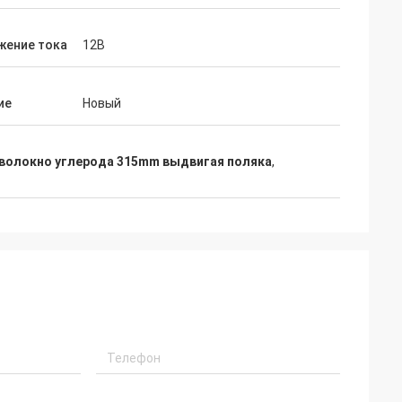
жение тока
12В
ие
Новый
волокно углерода 315mm выдвигая поляка
,