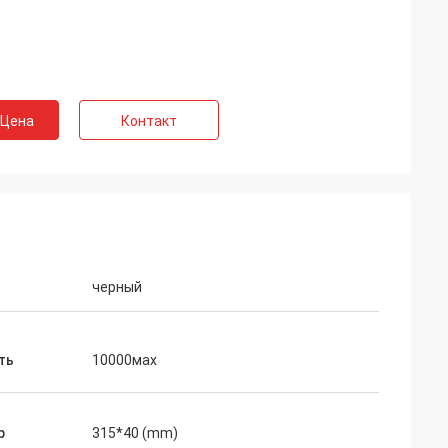
 Цена
Контакт
черный
ть
10000мах
р
315*40 (mm)