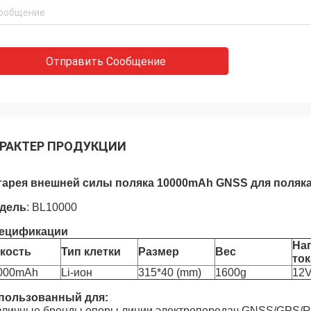
Отправить Сообщение
РАКТЕР ПРОДУКЦИИ
тарея внешней силы поляка 10000mAh GNSS для поляка 
дель
: BL10000
ецификации
На
кость
Тип клетки
Размер
Вес
ток
000mAh
Li-ион
315*40 (mm)
1600g
12
пользованный для:
зличные бренды опоры линии электропередач GNSS/GPS/