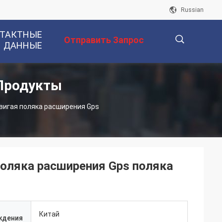
Russian
ТАКТНЫЕ
Отправить Запрос
ДАННЫЕ
 Продукты
描
вигая поляка расширения Gps
述
оляка расширения Gps поляка
Китай
ждения