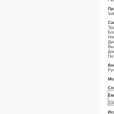
Пр
Sok
Са
Тр
Бо
Но
Ди
Вы
Дл
Пот
Ве
Руч
Мо
Сп
Ем
10
Ис