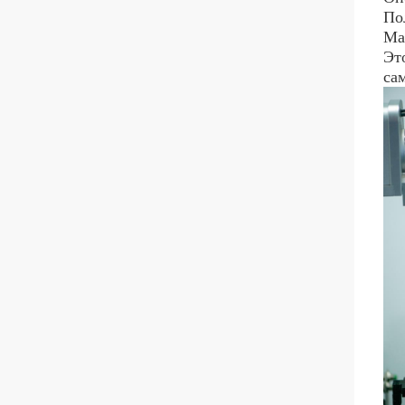
По
Ма
Эт
са