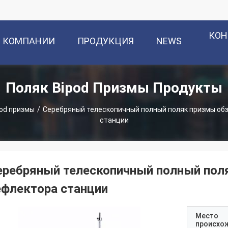
КОН
О КОМПАНИИ
ПРОДУКЦИЯ
NEWS
Поляк Bipod Призмы Продукты
pod призмы
/
Серебряный телескопичный полный поляк призмы обз
станции
еребряный телескопичный полный поля
ефлектора станции
Место
происхо