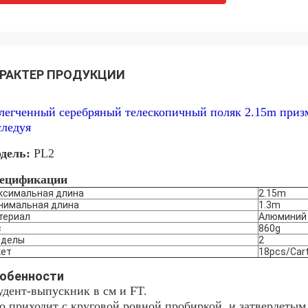
РАКТЕР ПРОДУКЦИИ
легченный серебряный телескопичный поляк 2.15m призм
следуя
дель:
PL2
ецификации
ксимальная длина
2.15m
нимальная длина
1.3m
териал
Алюминий
с
860g
зделы
2
кет
18pcs/Car
обенности
удент-выпускник в см и FT.
о приходит с круговой ровной пробиркой, и затвердеты