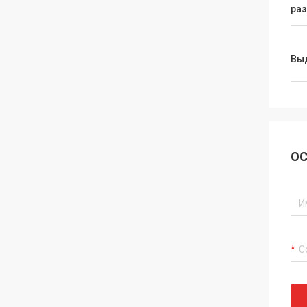
ра
Вы
ОС