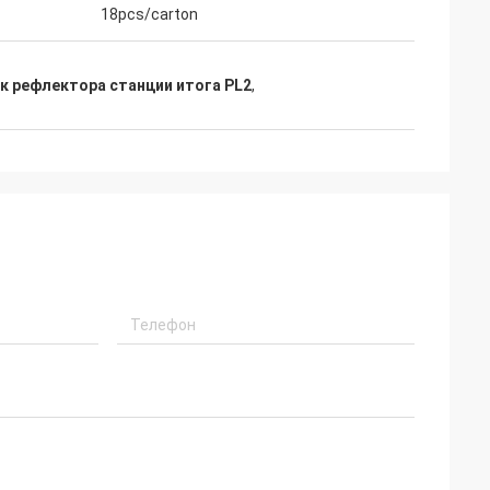
18pcs/carton
к рефлектора станции итога PL2
,