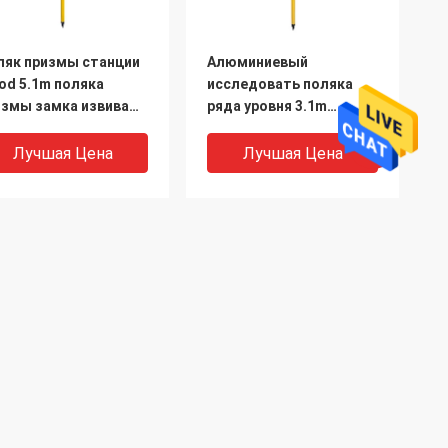
ляк призмы станции
Алюминиевый
od 5.1m поляка
исследовать поляка
измы замка извива
ряда уровня 3.1m
лный
поляка призмы 1cm
Лучшая Цена
Лучшая Цена
Продукция
Исследуя призма рефлектора
Призма обзора мини
та
Призма 360 градусов
изма штанга станции
Треноги Bipod 1.2m
политика конфиденциальности
Все категории