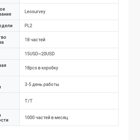
ое
Leosurvey
вание
одели
PL2
тво
18 частей
за
15USD~20USD
вая
18pcs в коробку
3-5 день работы
и
T/T
а
1000 частей в месяц
ости