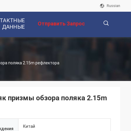
Russian
ТАКТНЫЕ
Отправить Запрос
ДАННЫЕ
描
ора поляка 2.15m рефлектора
述
к призмы обзора поляка 2.15m
Китай
ждения