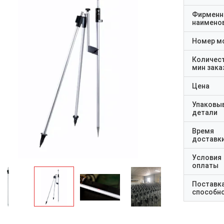
Фирменн
наимено
Номер м
Количес
мин зака
Цена
Упаковы
детали
Время
доставк
Условия
оплаты
Поставк
способн