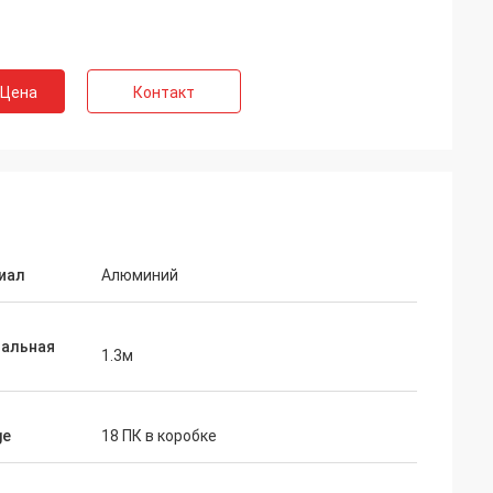
 Цена
Контакт
иал
Алюминий
альная
1.3м
ge
18 ПК в коробке