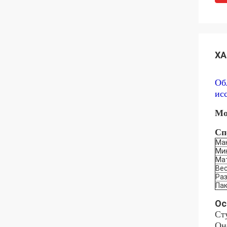
ХА
Об
ис
Мо
Сп
Ма
Ми
Ма
Ве
Ра
Па
Ос
Ст
Он