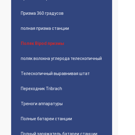
Призма 360 градусов
полная призма станции
Поляк Bipod призмы
поляк волокна углерода телескопичный
Телескопичный выравнивая штат
Переходник Tribrach
Треноги аппаратуры
Полные батареи станции
Полный заряжатель батареи станции