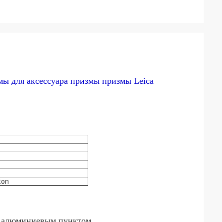
ы для аксессуара призмы призмы Leica
ton
м алюминиевым пунктом.