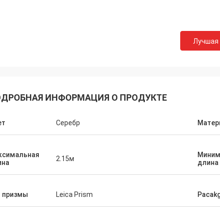
Лучшая
ДРОБНАЯ ИНФОРМАЦИЯ О ПРОДУКТЕ
ет
Серебр
Матер
ксимальная
Миним
2.15м
ина
длина
п призмы
Leica Prism
Pacak