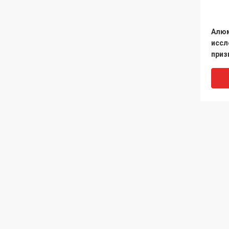
Алю
иссл
приз
поля
алю
Leo Survey Instrument Co.,Ltd
+8618603833033
Пузы
janet@leosurvey.com