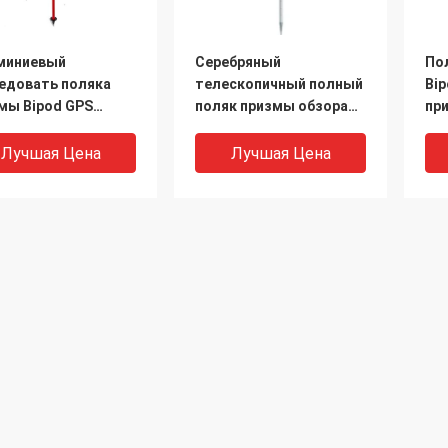
миниевый
Серебряный
По
едовать поляка
телескопичный полный
Bip
мы Bipod GPS
поляк призмы обзора
пр
ка призмы
поляка 2.15m
по
миниевый
рефлектора станции
Лучшая Цена
Лучшая Цена
около
Компании
News
Наша фабрика
случаи
контроль качества
Карта сай
рь аксессуаров
Желтые PL2
Пр
контактные данные