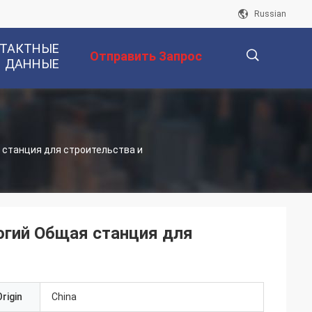
Russian
ТАКТНЫЕ
Отправить Запрос
ДАННЫЕ
描
 станция для строительства и
述
огий Общая станция для
rigin
China