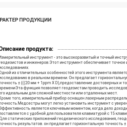
РАКТЕР ПРОДУКЦИИ
Описание продукта:
Измерительный инструмент - это высокоразвитый и точный инст
геодезистов и инженеров.Этот инструмент обеспечивает точное 
исследованиях.
Одной из отличительных особенностей этого инструмента являет
исследованию в реальном времени. Он предлагает горизонтальную 
точность ± (((20 мм + 1ppm X D),предоставление достоверных и 
времениЭта функция позволяет геодезистам проводить исследова
его идеальным для сложной местности или отдаленных мест.
Кроме того, измерительный прибор оснащен лазерным распредел
точность.Медсестры могут легко установить инструмент с увере
Эффективность является ключевым моментом, когда дело доходит
поставляется с удобной для пользователя клавиатурой с 15 кла
Для статических приложений геодезического исследования, гео
точность результатов. он предлагает горизонтальную точность ± 