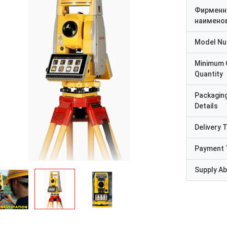
Фирменн
наимено
Model N
Minimum 
Quantity
Packagin
Details
Delivery 
Payment 
Supply Abi