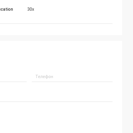
ication
30x