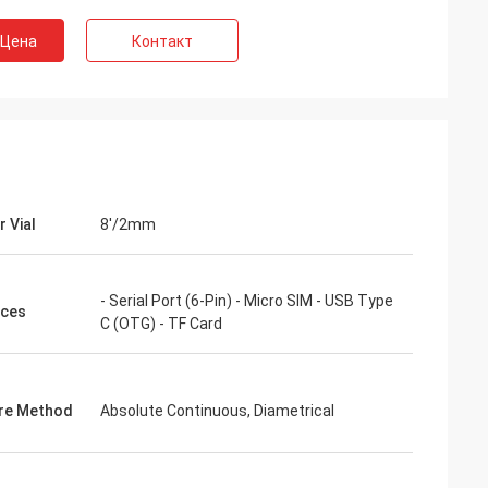
 Цена
Контакт
r Vial
8'/2mm
- Serial Port (6-Pin) - Micro SIM - USB Type
aces
C (OTG) - TF Card
re Method
Absolute Continuous, Diametrical