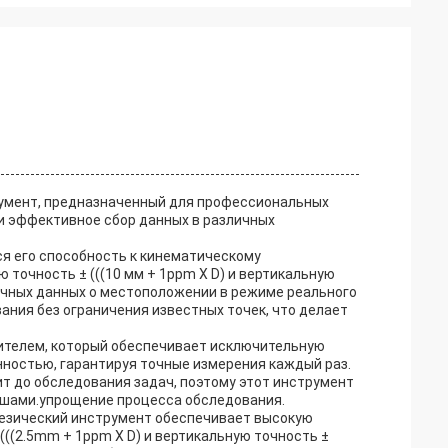
румент, предназначенный для профессиональных
и эффективное сбор данных в различных
ся его способность к кинематическому
точность ± (((10 мм + 1ppm X D) и вертикальную
точных данных о местоположении в режиме реального
ния без ограничения известных точек, что делает
ителем, который обеспечивает исключительную
нностью, гарантируя точные измерения каждый раз.
 до обследования задач, поэтому этот инструмент
вишами.упрощение процесса обследования.
дезический инструмент обеспечивает высокую
(((2.5mm + 1ppm X D) и вертикальную точность ±