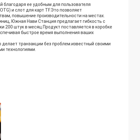
й благодаря ее удобным для пользователя
(OTG) и слот для карт TF.Это позволяет
твам, повышение производительности на местах.
диниц, Южная Нави Станция предлагает гибкость с
и 200 штук в месяц.Продукт поставляется в коробке
беспечивая быстрое время выполнения ваших
что делает транзакции без проблем.известный своими
и технологиями.