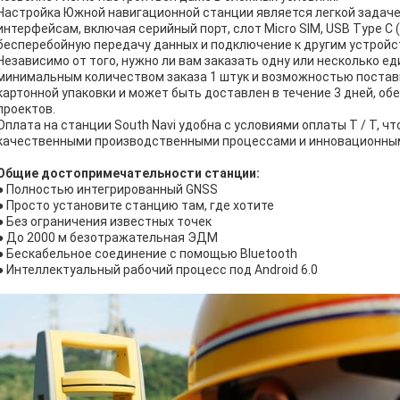
Настройка Южной навигационной станции является легкой задаче
интерфейсам, включая серийный порт, слот Micro SIM, USB Type C 
бесперебойную передачу данных и подключение к другим устройс
Независимо от того, нужно ли вам заказать одну или несколько е
минимальным количеством заказа 1 штук и возможностью поставк
картонной упаковки и может быть доставлен в течение 3 дней, о
проектов.
Оплата на станции South Navi удобна с условиями оплаты T / T, 
качественными производственными процессами и инновационным
Общие достопримечательности станции
:
● Полностью интегрированный GNSS
● Просто установите станцию там, где хотите
● Без ограничения известных точек
● До 2000 м безотражательная ЭДМ
● Бескабельное соединение с помощью Bluetooth
● Интеллектуальный рабочий процесс под Android 6.0