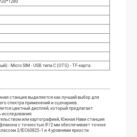
 720*1280
й) - Micro SIM - USB типа C (OTG) - TF-карта
нная станция выделяется как лучший выбор для
го спектра применений и сценариев..
яется цветный дисплей, который предлагает
ь исследования.
ительством или картографией, Южная Нави станция
флакона с точностью 8'/2 мм обеспечивает точное
классом 2/IEC60825-1 и 4 уровнями яркости