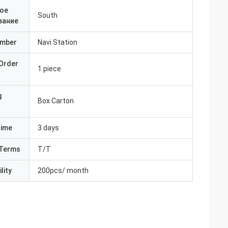
ое
South
вание
umber
Navi Station
Order
1 piece
g
Box Carton
Time
3 days
Terms
T/T
lity
200pcs/ month