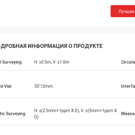
Лучшая
ДРОБНАЯ ИНФОРМАЦИЯ О ПРОДУКТЕ
 Surveying
H: ±0.5m, V: ±1.0m
Circula
te Vial
30"/2mm
Interf
H: ±(2.5mm+1ppm X D), V: ±(5mm+1ppm X
tic Surveying
Measu
D)