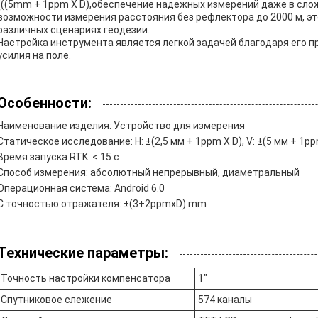
(((5mm + 1ppm X D),обеспечение надежных измерений даже в сл
возможности измерения расстояния без рефлектора до 2000 м, эт
различных сценариях геодезии.
Настройка инструмента является легкой задачей благодаря его п
усилия на поле.
Особенности:
Наименование изделия: Устройство для измерения
Статическое исследование: H: ±(2,5 мм + 1ppm X D), V: ±(5 мм + 1pp
Время запуска RTK: < 15 с
Способ измерения: абсолютный непрерывный, диаметральный
Операционная система: Android 6.0
С точностью отражателя: ±(3+2ppmxD) mm
Технические параметры:
Точность настройки компенсатора
1"
Спутниковое слежение
574 каналы