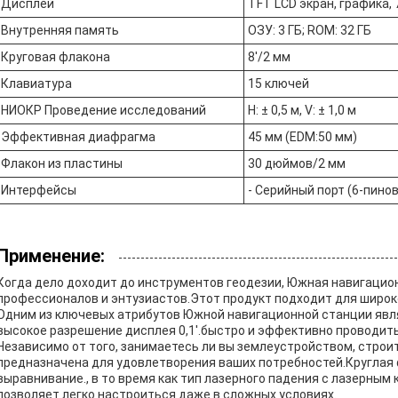
Дисплей
TFT LCD экран, графика,
Внутренняя память
ОЗУ: 3 ГБ; ROM: 32 ГБ
Круговая флакона
8'/2 мм
Клавиатура
15 ключей
НИОКР Проведение исследований
H: ± 0,5 м, V: ± 1,0 м
Эффективная диафрагма
45 мм (EDM:50 мм)
Флакон из пластины
30 дюймов/2 мм
Интерфейсы
- Серийный порт (6-пиновы
Применение:
Когда дело доходит до инструментов геодезии, Южная навигацио
профессионалов и энтузиастов.Этот продукт подходит для широко
Одним из ключевых атрибутов Южной навигационной станции явл
высокое разрешение дисплея 0,1'.быстро и эффективно проводит
Независимо от того, занимаетесь ли вы землеустройством, стро
предназначена для удовлетворения ваших потребностей.Круглая 
выравнивание., в то время как тип лазерного падения с лазерным 
позволяет легко настроиться даже в сложных условиях.