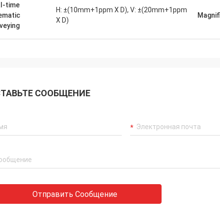
l-time
H: ±(10mm+1ppm X D), V: ±(20mm+1ppm
ematic
Magnif
X D)
veying
ТАВЬТЕ СООБЩЕНИЕ
Отправить Сообщение