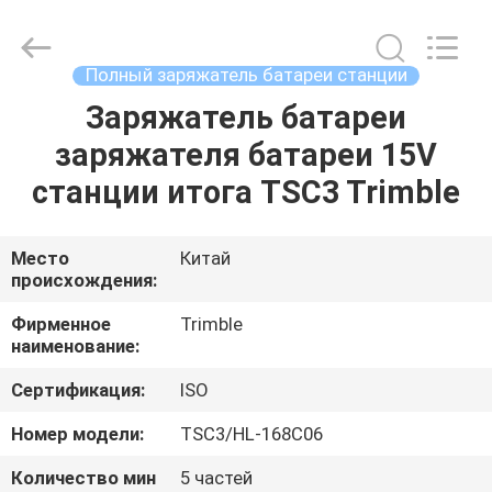
Leo
Survey
Instrument
Co.,Ltd.
All
Полный заряжатель батареи станции
Rights
Reserved.
Заряжатель батареи
ДОМ
заряжателя батареи 15V
ПРОДУКТЫ
станции итога TSC3 Trimble
О
Место
Китай
происхождения:
НАС
Фирменное
Trimble
наименование:
ПУТЕШЕСТВИЕ
Сертификация:
ISO
ФАБРИКИ
Номер модели:
TSC3/HL-168C06
ПРОВЕРКА
Количество мин
5 частей