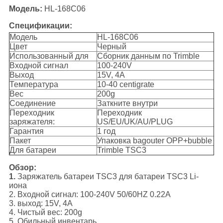
Модель:
HL-168C06
Спецификации:
Модель
HL-168C06
Цвет
Черный
Использованный для
Сборник данным по Trimble
Входной сигнал
100-240V
Выход
15V, 4A
Температура
10-40 centigrate
Вес
200g
Соединение
Заткните внутри
Переходник
Переходник
заряжателя:
US/EU/UK/AU/PLUG
Гарантия
1 год
Пакет
Упаковка bagouter OPP+bubble
Для батареи
Trimble TSC3
Обзор:
1.
Заряжатель батареи TSC3 для батареи TSC3 Li-
иона
2. Входной сигнал: 100-240V 50/60HZ 0.22A
3. выход: 15V, 4A
4. Чистый вес: 200g
5. Обильный инвентарь