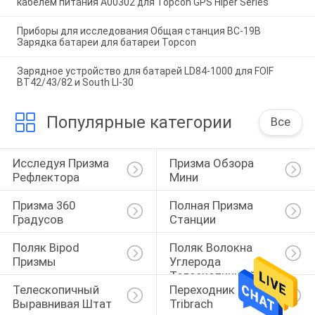
кабелем питания A00302 для Topcon GPS Hiper Series
Приборы для исследования Общая станция BC-19B
Зарядка батареи для батареи Topcon
Зарядное устройство для батарей LD84-1000 для FOIF
BT42/43/82 и South LI-30
Популярные категории
Все
Исследуя Призма 
Призма Обзора 
Рефлектора
Мини
Призма 360 
Полная Призма 
Градусов
Станции
Поляк Bipod 
Поляк Волокна 
Призмы
Углерода 
Телескопичный
Телескопичный 
Переходник 
Выравнивая Штат
Tribrach