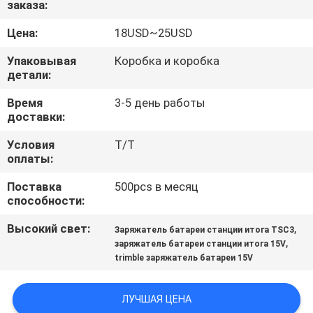
заказа:
КАЧЕСТВА
Цена:
18USD~25USD
СВЯЖИТЕСЬ
Упаковывая
Коробка и коробка
МЫ
детали:
Время
3-5 день работы
доставки:
СПРОСИТЕ
ЦИТАТУ
Условия
T/T
оплаты:
Поставка
500pcs в месяц
КАРТА
способности:
САЙТА
Высокий свет:
,
Заряжатель батареи станции итога TSC3
,
заряжатель батареи станции итога 15V
PRIVACY
trimble заряжатель батареи 15V
POLICY
ЛУЧШАЯ ЦЕНА