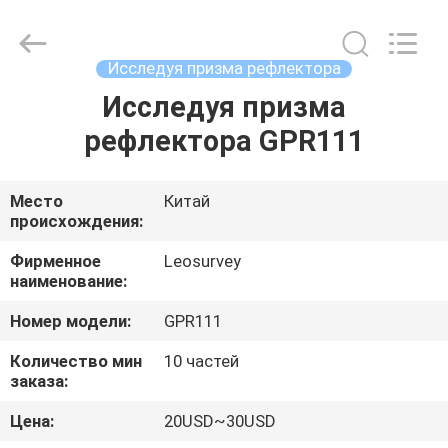
Leo
Survey
Instrument
Co.,Ltd.
All
Исследуя призма рефлектора
Rights
Reserved.
Исследуя призма
ДОМ
рефлектора GPR111
ПРОДУКТЫ
Место
Китай
происхождения:
О
НАС
Фирменное
Leosurvey
наименование:
Номер модели:
GPR111
ПУТЕШЕСТВИЕ
ФАБРИКИ
Количество мин
10 частей
заказа:
Цена:
20USD~30USD
ПРОВЕРКА