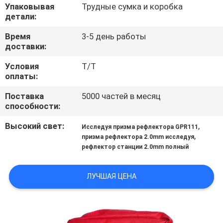
КАЧЕСТВА
Упаковывая
Трудные сумка и коробка
детали:
СВЯЖИТЕСЬ
Время
3-5 день работы
доставки:
МЫ
Условия
T/T
оплаты:
СПРОСИТЕ
Поставка
5000 частей в месяц
ЦИТАТУ
способности:
Высокий свет:
,
Исследуя призма рефлектора GPR111
КАРТА
,
призма рефлектора 2.0mm исследуя
рефлектор станции 2.0mm полный
САЙТА
ЛУЧШАЯ ЦЕНА
PRIVACY
POLICY