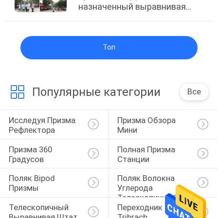
назначенный выравнивая
штат во время конференции
китайского университета
2017 измеряя
Топ
Популярные категории
Все
Исследуя Призма 
Призма Обзора 
Рефлектора
Мини
Призма 360 
Полная Призма 
Градусов
Станции
Поляк Bipod 
Поляк Волокна 
Призмы
Углерода 
Телескопичный
Телескопичный 
Переходник 
Выравнивая Штат
Tribrach