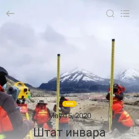
Leo
Survey
Instrument
Co.,Ltd.
All
Rights
Reserved.
ДОМ
ПРОДУКТЫ
О
НАС
ПУТЕШЕСТВИЕ
NEWS
ФАБРИКИ
May 15, 2020
Штат инвара
ПРОВЕРКА