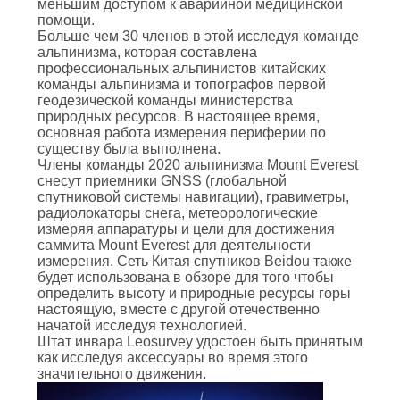
меньшим доступом к аварийной медицинской
помощи.
Больше чем 30 членов в этой исследуя команде
альпинизма, которая составлена
профессиональных альпинистов китайских
команды альпинизма и топографов первой
геодезической команды министерства
природных ресурсов. В настоящее время,
основная работа измерения периферии по
существу была выполнена.
Члены команды 2020 альпинизма Mount Everest
снесут приемники GNSS (глобальной
спутниковой системы навигации), гравиметры,
радиолокаторы снега, метеорологические
измеряя аппаратуры и цели для достижения
саммита Mount Everest для деятельности
измерения. Сеть Китая спутников Beidou также
будет использована в обзоре для того чтобы
определить высоту и природные ресурсы горы
настоящую, вместе с другой отечественно
начатой исследуя технологией.
Штат инвара Leosurvey удостоен быть принятым
как исследуя аксессуары во время этого
значительного движения.