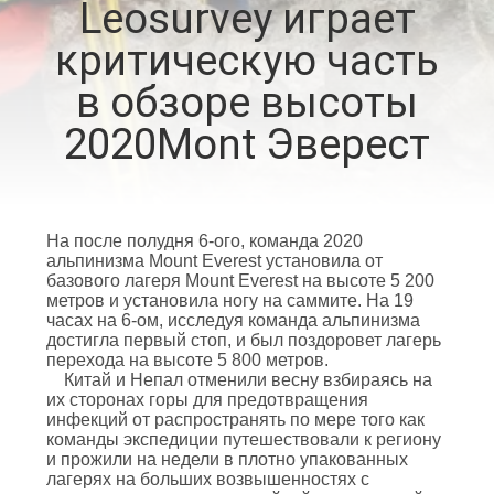
Leosurvey играет
КАЧЕСТВА
критическую часть
СВЯЖИТЕСЬ
в обзоре высоты
МЫ
2020Mont Эверест
СПРОСИТЕ
ЦИТАТУ
На после полудня 6-ого, команда 2020
альпинизма Mount Everest установила от
базового лагеря Mount Everest на высоте 5 200
КАРТА
метров и установила ногу на саммите. На 19
часах на 6-ом, исследуя команда альпинизма
САЙТА
достигла первый стоп, и был поздоровет лагерь
перехода на высоте 5 800 метров.
Китай и Непал отменили весну взбираясь на
их сторонах горы для предотвращения
PRIVACY
инфекций от распространять по мере того как
команды экспедиции путешествовали к региону
POLICY
и прожили на недели в плотно упакованных
лагерях на больших возвышенностях с